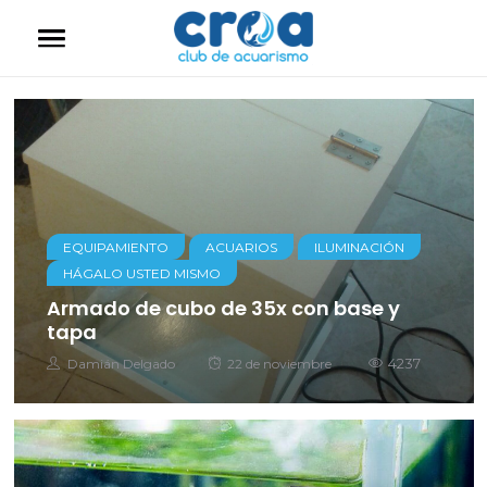
EQUIPAMIENTO
ACUARIOS
ILUMINACIÓN
HÁGALO USTED MISMO
Armado de cubo de 35x con base y
tapa
Autor
Posted
4237
Damián Delgado
22 de noviembre
on