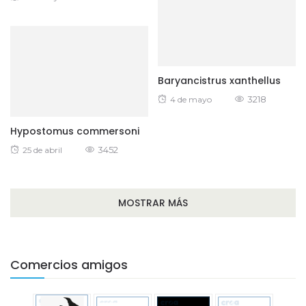
on
Baryancistrus xanthellus
Posted
3218
4 de mayo
on
Hypostomus commersoni
Posted
3452
25 de abril
on
MOSTRAR MÁS
Comercios amigos