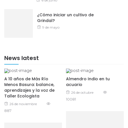
6 de junio
on
¿Cómo iniciar un cultivo de
Grindal?
Posted
9 de mayo
on
News latest
A 10 años de Más Río
Almendro Indio en tu
Menos Basura: balance,
acuario
aprendizajes y la voz de
Posted
26 de octubre
Taller Ecologista
10081
on
Posted
26 de noviembre
887
on