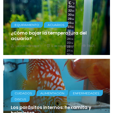
EQUIPAMIENTO
ACUARIOS
¿Cómo bajar la temperatura del
acuario?
Autor
Posted
11601
Leonardo Ponce
4 de noviembre
on
CUIDADOS
ALIMENTACIÓN
ENFERMEDADES
DISCUS
Los parásitos internos: hexamita y
helmintos