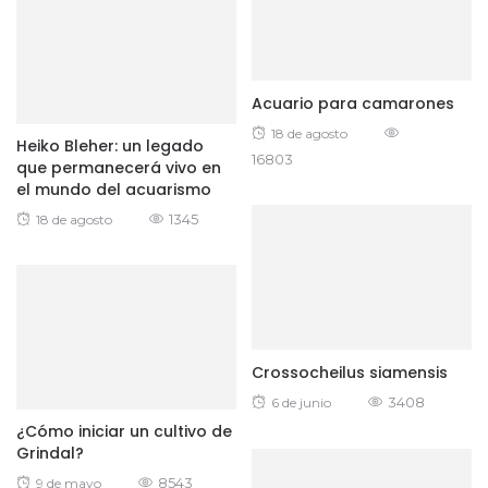
Acuario para camarones
Posted
18 de agosto
Heiko Bleher: un legado
16803
on
que permanecerá vivo en
el mundo del acuarismo
Posted
1345
18 de agosto
on
Crossocheilus siamensis
Posted
3408
6 de junio
on
¿Cómo iniciar un cultivo de
Grindal?
Posted
8543
9 de mayo