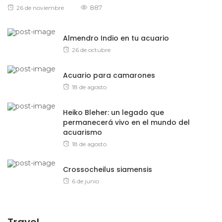
Posted
887
26 de noviembre
on
Almendro Indio en tu acuario
Posted
26 de octubre
on
Acuario para camarones
Posted
18 de agosto
on
Heiko Bleher: un legado que
permanecerá vivo en el mundo del
acuarismo
Posted
18 de agosto
on
Crossocheilus siamensis
Posted
6 de junio
on