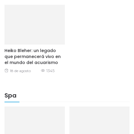
Heiko Bleher: un legado
que permanecerá vivo en
el mundo del acuarismo
Posted
1345
18 de agosto
on
Spa