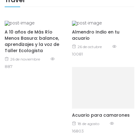
Travel
A 10 años de Más Río
Almendro Indio en tu
Menos Basura: balance,
acuario
aprendizajes y la voz de
Posted
26 de octubre
Taller Ecologista
10081
on
Posted
26 de noviembre
887
on
Acuario para camarones
Posted
18 de agosto
16803
on