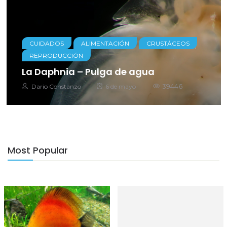
CUIDADOS
ALIMENTACIÓN
CRUSTÁCEOS
REPRODUCCIÓN
La Daphnia – Pulga de agua
Autor
Posted
39446
Dario Constanzo
6 de mayo
on
Most Popular