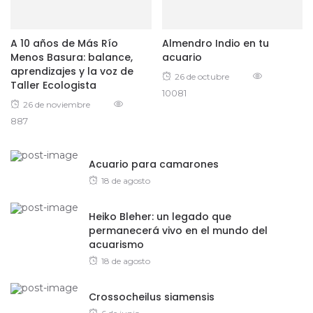
A 10 años de Más Río
Almendro Indio en tu
Menos Basura: balance,
acuario
aprendizajes y la voz de
Posted
26 de octubre
Taller Ecologista
10081
on
Posted
26 de noviembre
887
on
Acuario para camarones
Posted
18 de agosto
on
Heiko Bleher: un legado que
permanecerá vivo en el mundo del
acuarismo
Posted
18 de agosto
on
Crossocheilus siamensis
Posted