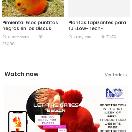
Pimienta: Esos puntitos
Plantas tapizantes para
negros en los Discus
tu «Low-Tech»
Posted
Posted
21470
17 de febrero
21 de junio
23088
on
on
Watch now
Ver todos