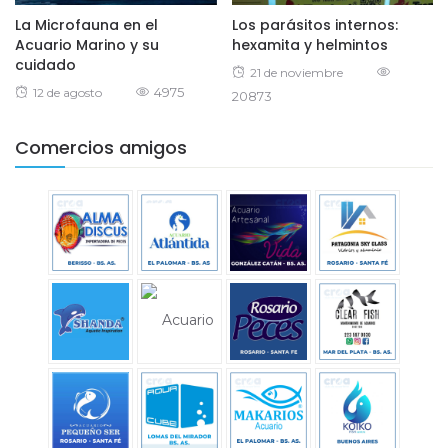
La Microfauna en el
Los parásitos internos:
Acuario Marino y su
hexamita y helmintos
cuidado
Posted
21 de noviembre
Posted
4975
12 de agosto
20873
on
on
Comercios amigos