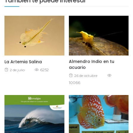
También te puede interesar
Almendro Indio en tu
La Artemia Salina
acuario
Posted
6252
2 de julio
Posted
26 de octubre
on
10066
on