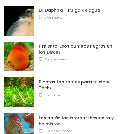
La Daphnia – Pulga de agua
Posted
6 de mayo
on
Pimienta: Esos puntitos negros en
los Discus
Posted
17 de febrero
on
Plantas tapizantes para tu «Low-
Tech»
Posted
21 de junio
on
Los parásitos internos: hexamita y
helmintos
Posted
21 de noviembre