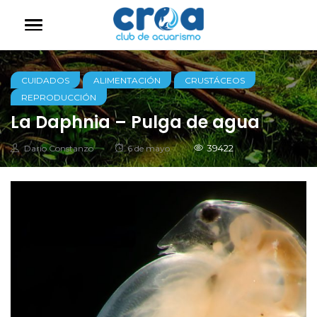
CUIDADOS
ALIMENTACIÓN
CRUSTÁCEOS
REPRODUCCIÓN
La Daphnia – Pulga de agua
Autor
Posted
39422
Dario Constanzo
6 de mayo
on