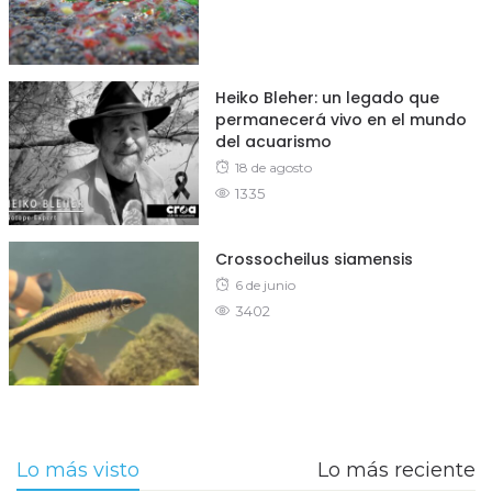
Heiko Bleher: un legado que
permanecerá vivo en el mundo
del acuarismo
Posted
18 de agosto
1335
on
Crossocheilus siamensis
Posted
6 de junio
3402
on
Lo más visto
Lo más reciente