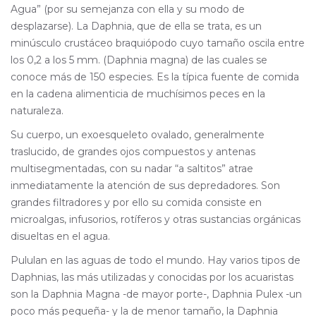
Agua” (por su semejanza con ella y su modo de
desplazarse). La Daphnia, que de ella se trata, es un
minúsculo crustáceo braquiópodo cuyo tamaño oscila entre
los 0,2 a los 5 mm. (Daphnia magna) de las cuales se
conoce más de 150 especies. Es la típica fuente de comida
en la cadena alimenticia de muchísimos peces en la
naturaleza.
Su cuerpo, un exoesqueleto ovalado, generalmente
traslucido, de grandes ojos compuestos y antenas
multisegmentadas, con su nadar “a saltitos” atrae
inmediatamente la atención de sus depredadores. Son
grandes filtradores y por ello su comida consiste en
microalgas, infusorios, rotíferos y otras sustancias orgánicas
disueltas en el agua.
Pululan en las aguas de todo el mundo. Hay varios tipos de
Daphnias, las más utilizadas y conocidas por los acuaristas
son la Daphnia Magna -de mayor porte-, Daphnia Pulex -un
poco más pequeña- y la de menor tamaño, la Daphnia