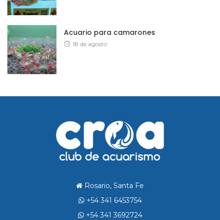
on
Acuario para camarones
Posted
18 de agosto
on
Rosario, Santa Fe
+54 341 6453754
+54 341 3692724