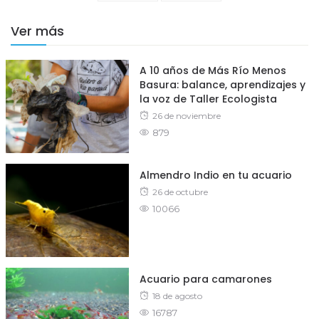
Ver más
A 10 años de Más Río Menos
Basura: balance, aprendizajes y
la voz de Taller Ecologista
Posted
26 de noviembre
879
on
Almendro Indio en tu acuario
Posted
26 de octubre
10066
on
Acuario para camarones
Posted
18 de agosto
16787
on