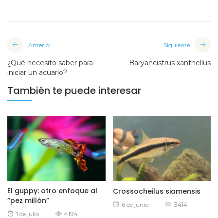
Anterior
Siguiente
¿Qué necesito saber para
Baryancistrus xanthellus
iniciar un acuario?
También te puede interesar
El guppy: otro enfoque al
Crossocheilus siamensis
“pez millón”
Posted
3414
6 de junio
Posted
4194
1 de julio
on