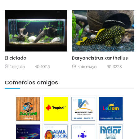
on
El ciclado
Baryancistrus xanthellus
Posted
10115
Posted
3223
1 de julio
4 de mayo
on
on
Comercios amigos