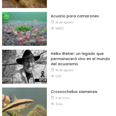
Acuario para camarones
Posted
18 de agosto
16812
on
Heiko Bleher: un legado que
permanecerá vivo en el mundo
del acuarismo
Posted
18 de agosto
1351
on
Crossocheilus siamensis
Posted
6 de junio
3414
on