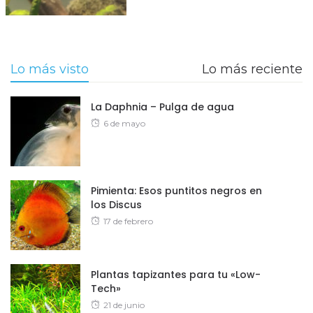
Lo más visto
Lo más reciente
La Daphnia – Pulga de agua
Posted
6 de mayo
on
Pimienta: Esos puntitos negros en
los Discus
Posted
17 de febrero
on
Plantas tapizantes para tu «Low-
Tech»
Posted
21 de junio