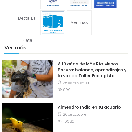
Ver más
Ver más
A 10 años de Más Río Menos
Basura: balance, aprendizajes y
la voz de Taller Ecologista
Posted
26 de noviembre
890
on
Almendro Indio en tu acuario
Posted
26 de octubre
10089
on