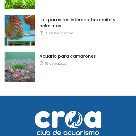
on
Los parásitos internos: hexamita y
helmintos
Posted
21 de noviembre
on
Acuario para camarones
Posted
18 de agosto
on