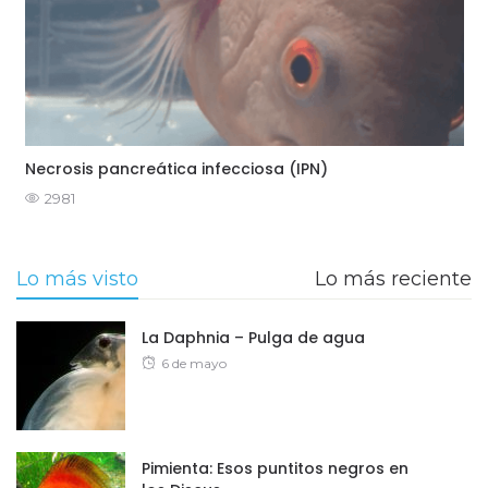
Necrosis pancreática infecciosa (IPN)
2981
Lo más visto
Lo más reciente
La Daphnia – Pulga de agua
Posted
6 de mayo
on
Pimienta: Esos puntitos negros en