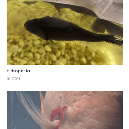
Hidropesía
2301