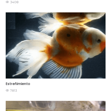
3408
Estreñimiento
7813