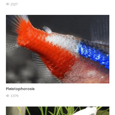
2527
Pleistophorosis
3379