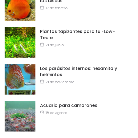
los Discus
Posted
17 de febrero
on
Plantas tapizantes para tu «Low-
Tech»
Posted
21 de junio
on
Los parásitos internos: hexamita y
helmintos
Posted
21 de noviembre
on
Acuario para camarones
Posted
18 de agosto
on