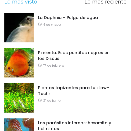
Lo más visto
Lo más reciente
La Daphnia – Pulga de agua
Posted
6 de mayo
on
Pimienta: Esos puntitos negros en
los Discus
Posted
17 de febrero
on
Plantas tapizantes para tu «Low-
Tech»
Posted
21 de junio
on
Los parásitos internos: hexamita y
helmintos