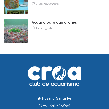
Posted
21 de noviembre
on
Acuario para camarones
Posted
18 de agosto
on
Rosario, Santa Fe
+54 341 6453754