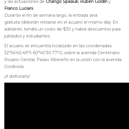
y las actuaciones de
Chango Spasiuk
,
Rubén Goldín
y
Franco Luciani
.
Durante el fin de semana largo, la entrada será
gratuita (deberán retirarse en el acuario el mismo día). En
adelante, tendrá un costo de $30 y habrá descuentos para
jubilados y estudiantes.
El acuario se encuentra localizado en las coordenadas:
32°54′40.49″S 60°40′30.77″O, sobre la avenida Centenario
Rosario Central, Paseo Ribereño en la unión con la avenida
Cordiviola.
¡A disfrutarlo!