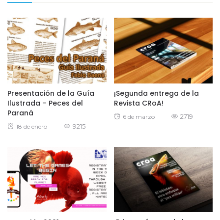
Presentación de la Guía
¡Segunda entrega de la
Ilustrada – Peces del
Revista CRoA!
Paraná
Posted
2719
6 de marzo
Posted
9215
18 de enero
on
on