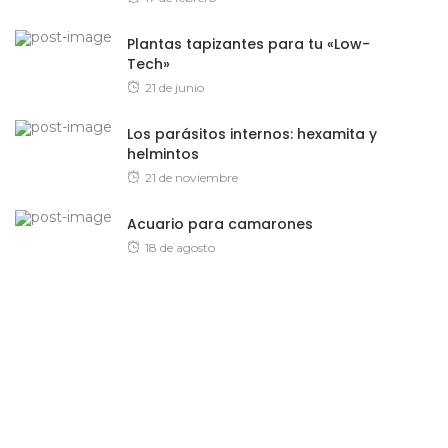
on
Plantas tapizantes para tu «Low-
Tech»
Posted
21 de junio
on
Los parásitos internos: hexamita y
helmintos
Posted
21 de noviembre
on
Acuario para camarones
Posted
18 de agosto
on