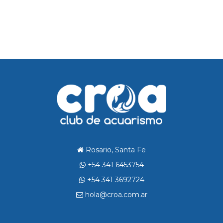
Rosario, Santa Fe
+54 341 6453754
+54 341 3692724
hola@croa.com.ar