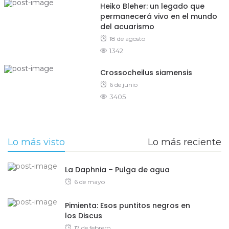
Heiko Bleher: un legado que
permanecerá vivo en el mundo
del acuarismo
Posted
18 de agosto
1342
on
Crossocheilus siamensis
Posted
6 de junio
3405
on
Lo más visto
Lo más reciente
La Daphnia – Pulga de agua
Posted
6 de mayo
on
Pimienta: Esos puntitos negros en
los Discus
Posted
17 de febrero