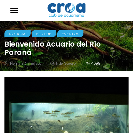
NOTICIAS
EL CLUB
EVENTOS
Bienvenido Acuario del Río
Paraná
Autor
Posted
4598
Hernán Chinellato
8 de febrero
on