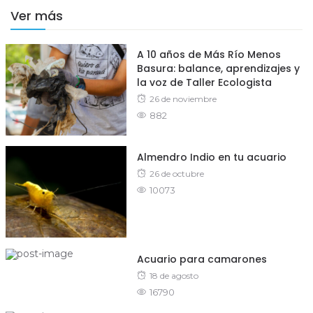
Ver más
A 10 años de Más Río Menos
Basura: balance, aprendizajes y
la voz de Taller Ecologista
Posted
26 de noviembre
882
on
Almendro Indio en tu acuario
Posted
26 de octubre
10073
on
Acuario para camarones
Posted
18 de agosto
16790
on