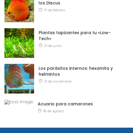
los Discus
Posted
17 de febrero
on
Plantas tapizantes para tu «Low-
Tech»
Posted
21 de junio
on
Los parásitos internos: hexamita y
helmintos
Posted
21 de noviembre
on
Acuario para camarones
Posted
18 de agosto
on