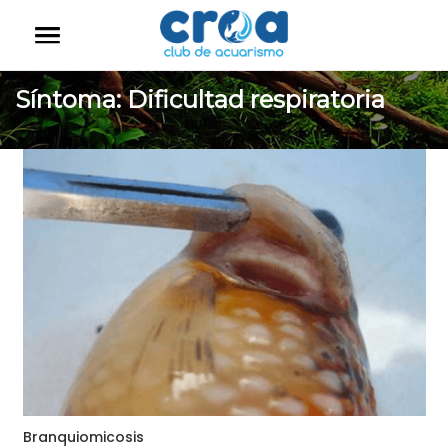
Síntoma:
Dificultad respiratoria
Branquiomicosis