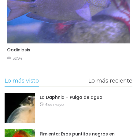
Oodiniosis
3994
Lo más visto
Lo más reciente
La Daphnia – Pulga de agua
Posted
6 de mayo
on
Pimienta: Esos puntitos negros en