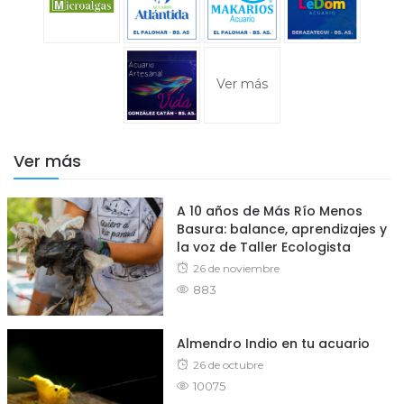
Ver más
Ver más
A 10 años de Más Río Menos
Basura: balance, aprendizajes y
la voz de Taller Ecologista
Posted
26 de noviembre
883
on
Almendro Indio en tu acuario
Posted
26 de octubre
10075
on