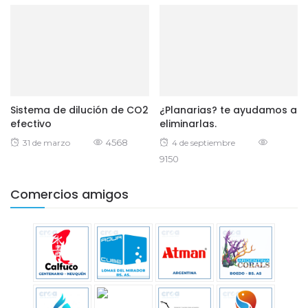
Sistema de dilución de CO2
¿Planarias? te ayudamos a
efectivo
eliminarlas.
Posted
4568
Posted
31 de marzo
4 de septiembre
on
9150
on
Comercios amigos