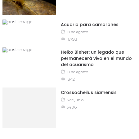
Acuario para camarones
Posted
18 de agosto
16793
on
Heiko Bleher: un legado que
permanecerá vivo en el mundo
del acuarismo
Posted
18 de agosto
1342
on
Crossocheilus siamensis
Posted
6 de junio
3406
on