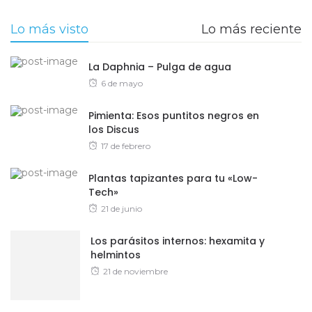
Lo más visto
Lo más reciente
La Daphnia – Pulga de agua
Posted
6 de mayo
on
Pimienta: Esos puntitos negros en
los Discus
Posted
17 de febrero
on
Plantas tapizantes para tu «Low-
Tech»
Posted
21 de junio
on
Los parásitos internos: hexamita y
helmintos
Posted
21 de noviembre
on