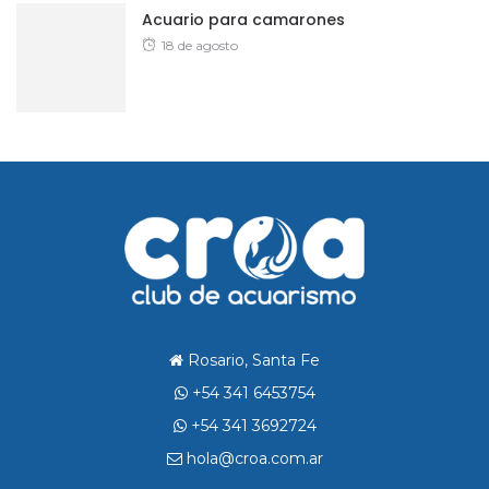
Acuario para camarones
Posted
18 de agosto
on
Rosario, Santa Fe
+54 341 6453754
+54 341 3692724
hola@croa.com.ar