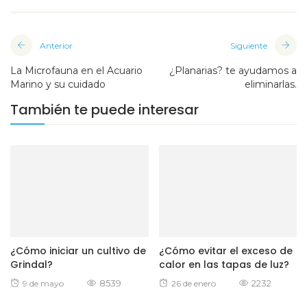
Anterior
Siguiente
La Microfauna en el Acuario
¿Planarias? te ayudamos a
Marino y su cuidado
eliminarlas.
También te puede interesar
¿Cómo iniciar un cultivo de
¿Cómo evitar el exceso de
Grindal?
calor en las tapas de luz?
Posted
8539
Posted
2232
9 de mayo
26 de enero
on
on