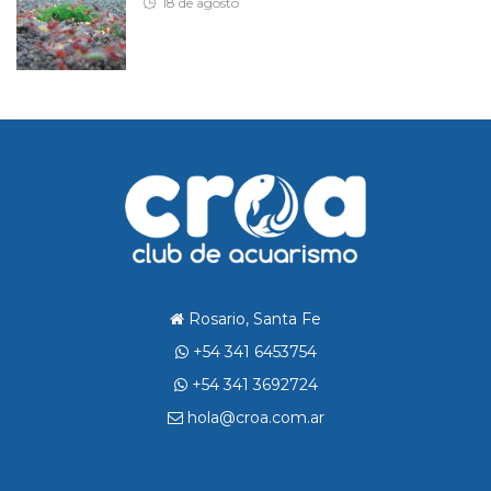
Posted
18 de agosto
on
Rosario, Santa Fe
+54 341 6453754
+54 341 3692724
hola@croa.com.ar