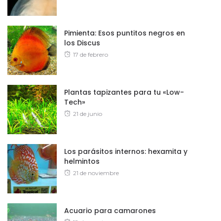
Pimienta: Esos puntitos negros en
los Discus
Posted
17 de febrero
on
Plantas tapizantes para tu «Low-
Tech»
Posted
21 de junio
on
Los parásitos internos: hexamita y
helmintos
Posted
21 de noviembre
on
Acuario para camarones