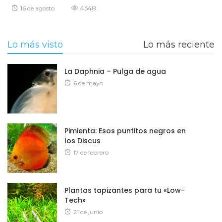
Posted
4548
16 de agosto
on
Lo más visto
Lo más reciente
La Daphnia – Pulga de agua
Posted
6 de mayo
on
Pimienta: Esos puntitos negros en
los Discus
Posted
17 de febrero
on
Plantas tapizantes para tu «Low-
Tech»
Posted
21 de junio