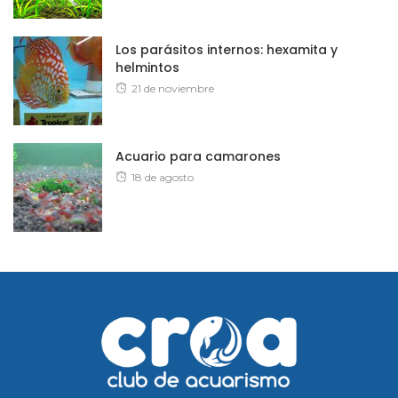
on
Los parásitos internos: hexamita y
helmintos
Posted
21 de noviembre
on
Acuario para camarones
Posted
18 de agosto
on