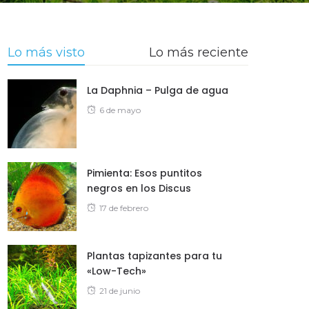
Lo más visto
Lo más reciente
La Daphnia – Pulga de agua
Posted
6 de mayo
on
Pimienta: Esos puntitos
negros en los Discus
Posted
17 de febrero
on
Plantas tapizantes para tu
«Low-Tech»
Posted
21 de junio
on