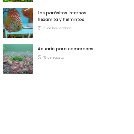
Los parásitos internos:
hexamita y helmintos
Posted
21 de noviembre
on
Acuario para camarones
Posted
18 de agosto
on