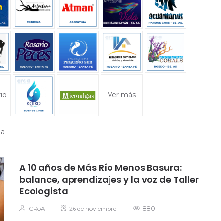
Ver más
A 10 años de Más Río Menos Basura:
balance, aprendizajes y la voz de Taller
Ecologista
Autor
Posted
880
CRoA
26 de noviembre
on