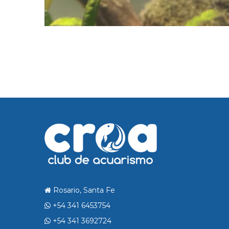
Rosario, Santa Fe
+54 341 6453754
+54 341 3692724