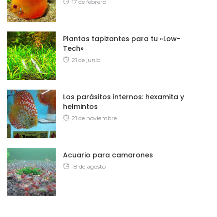
Posted
17 de febrero
on
Plantas tapizantes para tu «Low-
Tech»
Posted
21 de junio
on
Los parásitos internos: hexamita y
helmintos
Posted
21 de noviembre
on
Acuario para camarones
Posted
18 de agosto
on