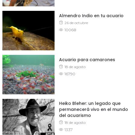
Almendro Indio en tu acuario
Posted
26 de octubre
10068
on
Acuario para camarones
Posted
18 de agosto
16790
on
Heiko Bleher: un legado que
permanecerá vivo en el mundo
del acuarismo
Posted
18 de agosto
1337
on