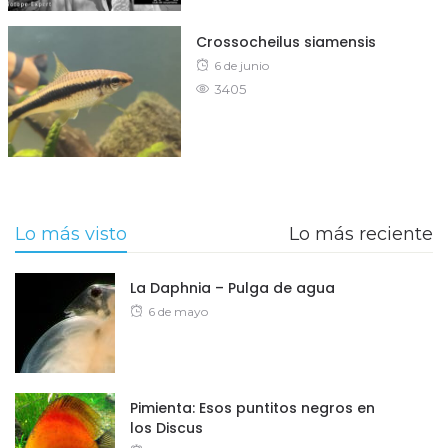
Crossocheilus siamensis
Posted
6 de junio
3405
on
Lo más visto
Lo más reciente
La Daphnia – Pulga de agua
Posted
6 de mayo
on
Pimienta: Esos puntitos negros en
los Discus