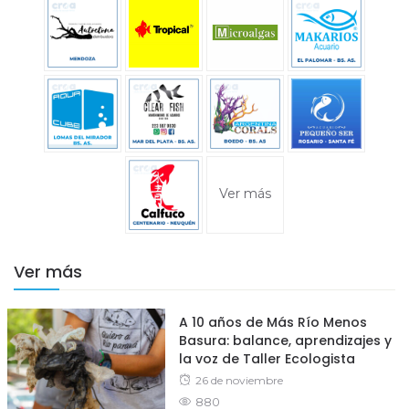
Ver más
Ver más
A 10 años de Más Río Menos
Basura: balance, aprendizajes y
la voz de Taller Ecologista
Posted
26 de noviembre
880
on