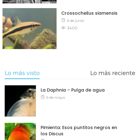
Crossocheilus siamensis
Posted
6 de junio
3400
on
Lo más visto
Lo más reciente
La Daphnia – Pulga de agua
Posted
6 de mayo
on
Pimienta: Esos puntitos negros en
los Discus