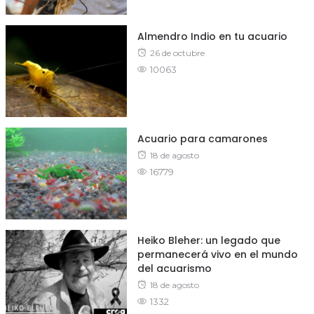
Almendro Indio en tu acuario
Posted
26 de octubre
10063
on
Acuario para camarones
Posted
18 de agosto
16779
on
Heiko Bleher: un legado que
permanecerá vivo en el mundo
del acuarismo
Posted
18 de agosto
1332
on