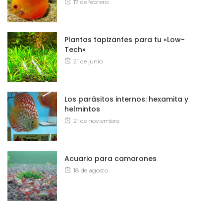
Posted
17 de febrero
on
Plantas tapizantes para tu «Low-
Tech»
Posted
21 de junio
on
Los parásitos internos: hexamita y
helmintos
Posted
21 de noviembre
on
Acuario para camarones
Posted
18 de agosto
on