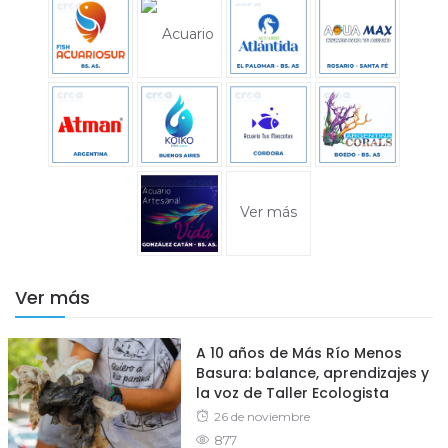
Ver más
Ver más
A 10 años de Más Río Menos
Basura: balance, aprendizajes y
la voz de Taller Ecologista
Posted
26 de noviembre
877
on