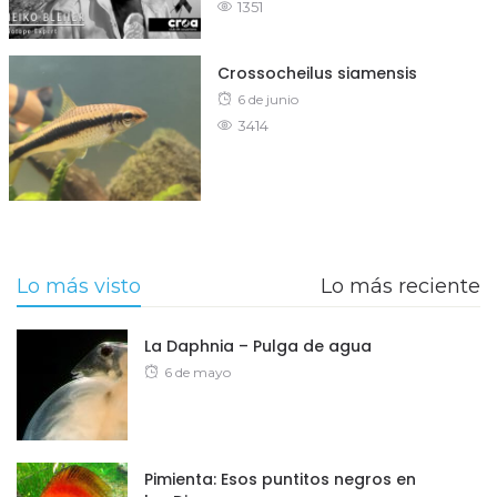
1351
on
Crossocheilus siamensis
Posted
6 de junio
3414
on
Lo más visto
Lo más reciente
La Daphnia – Pulga de agua
Posted
6 de mayo
on
Pimienta: Esos puntitos negros en