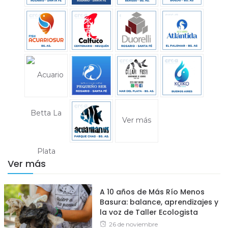
Ver más
Ver más
A 10 años de Más Río Menos
Basura: balance, aprendizajes y
la voz de Taller Ecologista
Posted
26 de noviembre