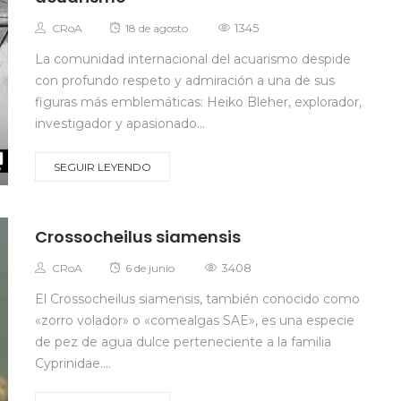
Autor
Posted
1345
CRoA
18 de agosto
on
La comunidad internacional del acuarismo despide
con profundo respeto y admiración a una de sus
figuras más emblemáticas: Heiko Bleher, explorador,
investigador y apasionado...
SEGUIR LEYENDO
Crossocheilus siamensis
Autor
Posted
3408
CRoA
6 de junio
on
El Crossocheilus siamensis, también conocido como
«zorro volador» o «comealgas SAE», es una especie
de pez de agua dulce perteneciente a la familia
Cyprinidae....