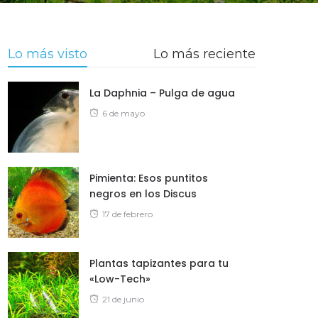
Lo más visto
Lo más reciente
La Daphnia – Pulga de agua
Posted
6 de mayo
on
Pimienta: Esos puntitos
negros en los Discus
Posted
17 de febrero
on
Plantas tapizantes para tu
«Low-Tech»
Posted
21 de junio
on