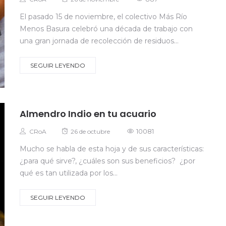
on
El pasado 15 de noviembre, el colectivo Más Río
Menos Basura celebró una década de trabajo con
una gran jornada de recolección de residuos...
SEGUIR LEYENDO
Almendro Indio en tu acuario
Autor
Posted
10081
CRoA
26 de octubre
on
Mucho se habla de esta hoja y de sus características:
¿para qué sirve?, ¿cuáles son sus beneficios? ¿por
qué es tan utilizada por los...
SEGUIR LEYENDO