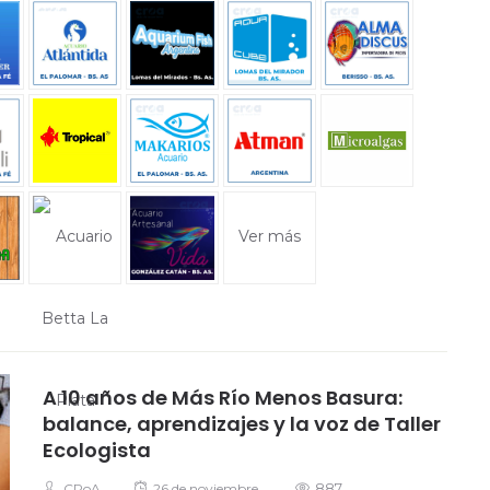
Ver más
A 10 años de Más Río Menos Basura:
balance, aprendizajes y la voz de Taller
Ecologista
Autor
Posted
887
CRoA
26 de noviembre