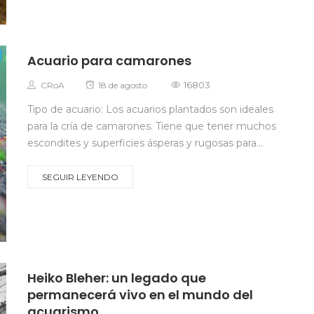
Acuario para camarones
Autor
Posted
16803
CRoA
18 de agosto
on
Tipo de acuario: Los acuarios plantados son ideales
para la cría de camarones. Tiene que tener muchos
escondites y superficies ásperas y rugosas para...
SEGUIR LEYENDO
Heiko Bleher: un legado que
permanecerá vivo en el mundo del
acuarismo