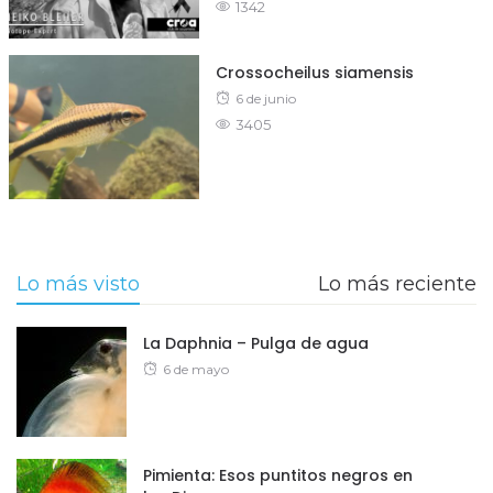
1342
on
Crossocheilus siamensis
Posted
6 de junio
3405
on
Lo más visto
Lo más reciente
La Daphnia – Pulga de agua
Posted
6 de mayo
on
Pimienta: Esos puntitos negros en