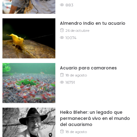
883
on
Almendro Indio en tu acuario
Posted
26 de octubre
10074
on
Acuario para camarones
Posted
18 de agosto
16791
on
Heiko Bleher: un legado que
permanecerá vivo en el mundo
del acuarismo
Posted
18 de agosto