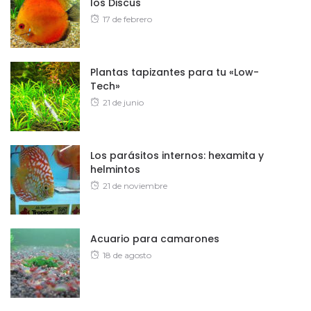
los Discus
Posted
17 de febrero
on
Plantas tapizantes para tu «Low-
Tech»
Posted
21 de junio
on
Los parásitos internos: hexamita y
helmintos
Posted
21 de noviembre
on
Acuario para camarones
Posted
18 de agosto
on