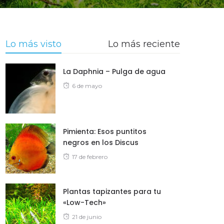
Lo más visto
Lo más reciente
La Daphnia – Pulga de agua
Posted
6 de mayo
on
Pimienta: Esos puntitos
negros en los Discus
Posted
17 de febrero
on
Plantas tapizantes para tu
«Low-Tech»
Posted
21 de junio