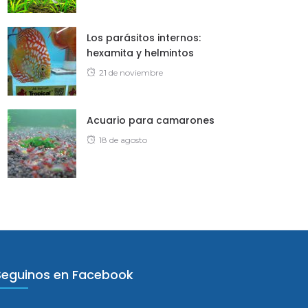
on
Los parásitos internos:
hexamita y helmintos
Posted
21 de noviembre
on
Acuario para camarones
Posted
18 de agosto
on
Seguinos en Facebook