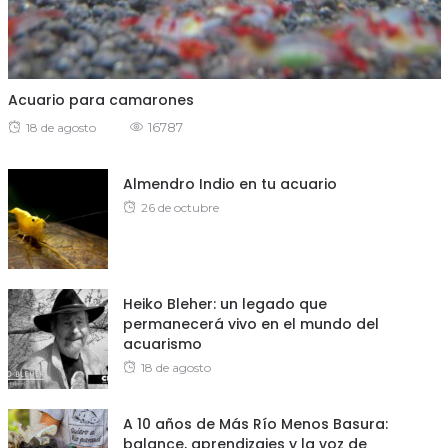
Acuario para camarones
Posted
16787
18 de agosto
on
Almendro Indio en tu acuario
Posted
26 de octubre
on
Heiko Bleher: un legado que
permanecerá vivo en el mundo del
acuarismo
Posted
18 de agosto
on
A 10 años de Más Río Menos Basura:
balance, aprendizajes y la voz de