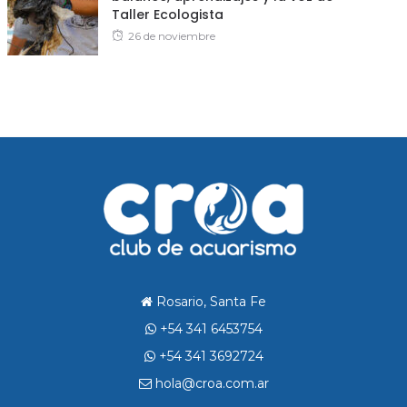
Taller Ecologista
Posted
26 de noviembre
on
Rosario, Santa Fe
+54 341 6453754
+54 341 3692724
hola@croa.com.ar