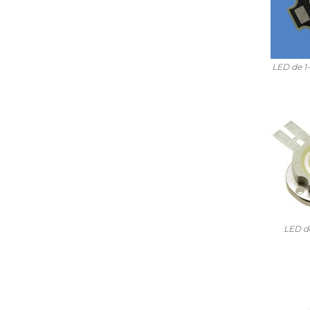
LED de 1
LED d