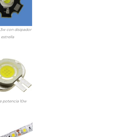
-3w con disipador
estrella
e potencia 10w