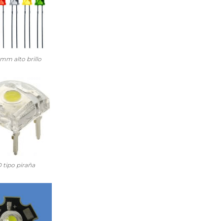
mm alto brillo
 tipo piraña