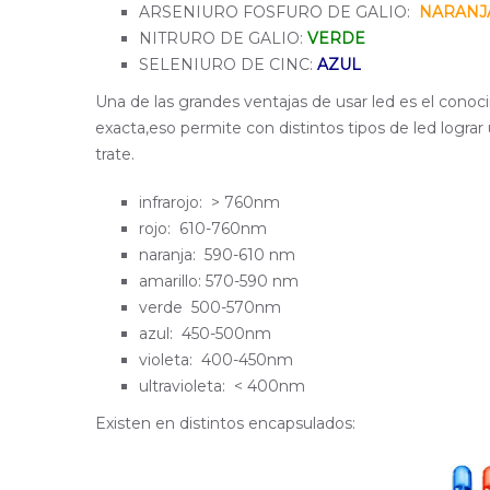
ARSENIURO FOSFURO DE GALIO:
NARANJ
NITRURO DE GALIO:
VERDE
SELENIURO DE CINC:
AZUL
Una de las grandes ventajas de usar led es el cono
exacta,eso permite con distintos tipos de led logra
trate.
infrarojo: > 760nm
rojo: 610-760nm
naranja: 590-610 nm
amarillo: 570-590 nm
verde 500-570nm
azul: 450-500nm
violeta: 400-450nm
ultravioleta: < 400nm
Existen en distintos encapsulados: