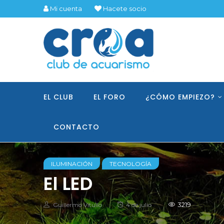
Mi cuenta
Hacete socio
EL CLUB
EL FORO
¿CÓMO EMPIEZO?
CONTACTO
ILUMINACIÓN
TECNOLOGÍA
El LED
Autor
Posted
3219
Guillermo Vitullo
4 de julio
on