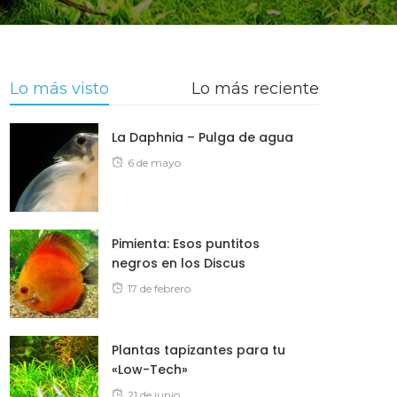
Lo más visto
Lo más reciente
La Daphnia – Pulga de agua
Posted
6 de mayo
on
Pimienta: Esos puntitos
negros en los Discus
Posted
17 de febrero
on
Plantas tapizantes para tu
«Low-Tech»
Posted
21 de junio