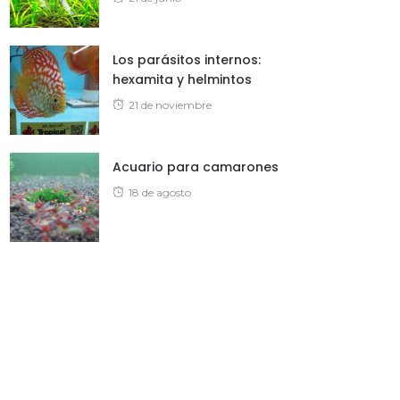
on
Los parásitos internos:
hexamita y helmintos
Posted
21 de noviembre
on
Acuario para camarones
Posted
18 de agosto
on