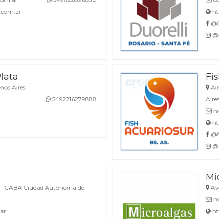
.com.ar
htt
@D
@d
Plata
Fi
nos Aires
Alm
5492216279888
Aire
ni
ht
@fo
@f
Mi
10 - CABA Ciudad Autónoma de
Ave
mi
ar
ht