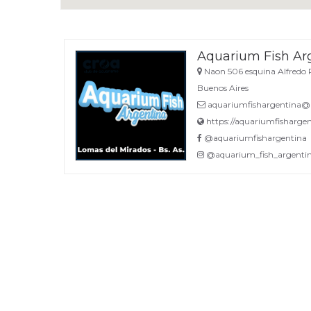
Aquarium Fish Ar
Naon 506 esquina Alfredo P
Buenos Aires
aquariumfishargentina@
https://aquariumfishargen
@aquariumfishargentina
@aquarium_fish_argenti