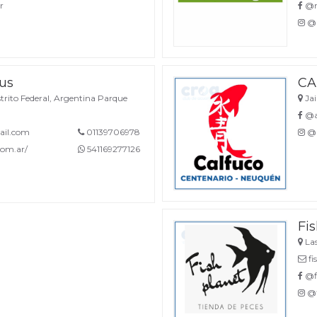
r
@m
@m
us
CA
trito Federal, Argentina Parque
Jai
@ac
il.com
01139706978
@a
om.ar/
541169277126
Fi
Las
fi
@fi
@f