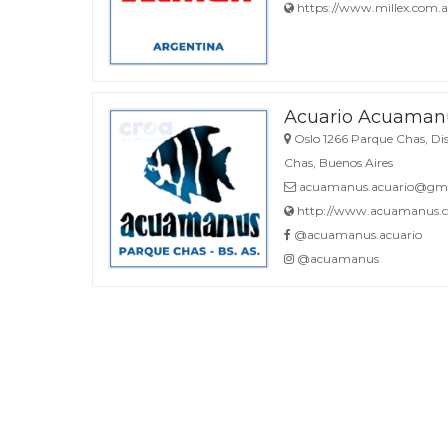
https://www.millex.com.a
Acuario Acuaman
Oslo 1266 Parque Chas, Dis
Chas, Buenos Aires
acuamanus.acuario@gma
http://www.acuamanus.c
@acuamanus.acuario
@acuamanus