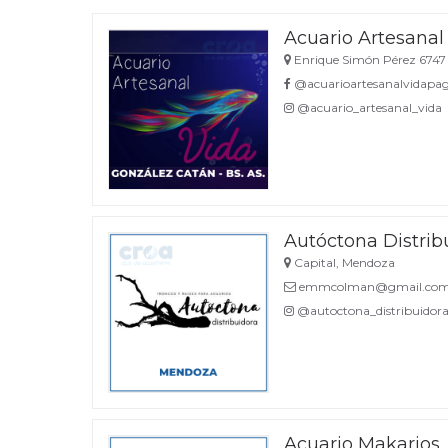
Acuario Artesanal
Enrique Simón Pérez 6747 
@acuarioartesanalvidapa
@acuario_artesanal_vida
Autóctona Distrib
Capital, Mendoza
emmcolman@gmail.co
@autoctona_distribuidor
Acuario Makarios