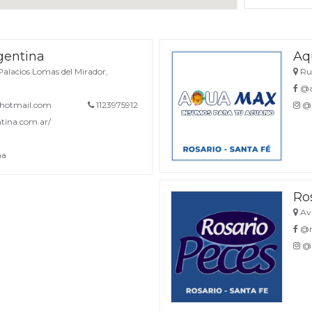
gentina
Aq
alacios Lomas del Mirador,
Rue
@a
hotmail.com
1123975912
@a
tina.com.ar/
na
Ro
Av.
@ro
@r