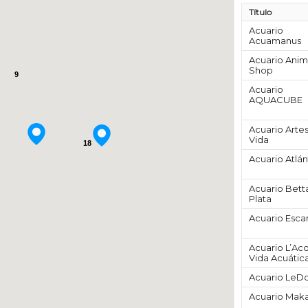
Título
Acuario
Acuamanus
Acuario Anim
Shop
9
Acuario
AQUACUBE
Acuario Arte
Vida
18
Acuario Atlán
Acuario Bett
Plata
Acuario Esc
Acuario L’Ac
Vida Acuátic
Acuario Le
Acuario Maka