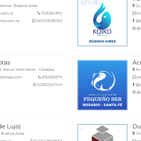
alomar, Buenos Aires
Qui
.com.ar
1123289390
ko
ios.com.ar
5491123259395
@k
@k
otas
Ac
8, Barrio Yofre Norte , Córdoba
Av.
istshops.com
3512352379
jo
543512347041
@ac
@a
de Lujo)
Du
 Buenos Aires
Oro
com.ar
5491122896830
co