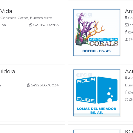
 Vida
Ar
González Catán, Buenos Aires
Cas
gina
5491157992883
ar
@A
@a
uidora
Ac
Av.
m
5492615870034
Buen
a
@a
@a
KO