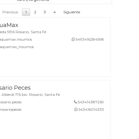
Previous
1
2
3
4
Siguiente
uaMax
da 5196 Rosario, Santa Fé
quamax.insumos
5493416284598
quamax_insumos
sario Peces
 Alberdi 176 bis- Rosario, Santa Fe
sario.peces
543414387269
osariopeces
543416014333