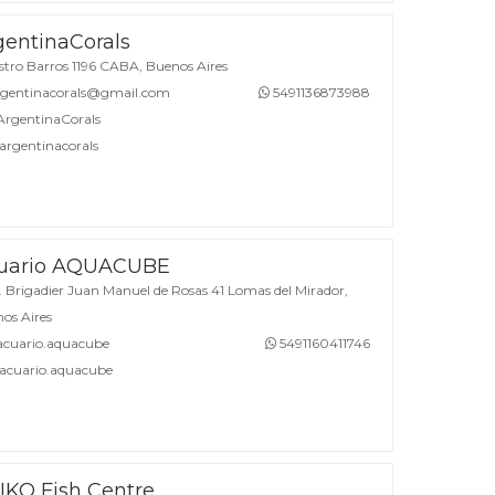
gentinaCorals
tro Barros 1196 CABA, Buenos Aires
gentinacorals@gmail.com
5491136873988
rgentinaCorals
rgentinacorals
uario AQUACUBE
 Brigadier Juan Manuel de Rosas 41 Lomas del Mirador,
os Aires
cuario.aquacube
5491160411746
cuario.aquacube
IKO Fish Centre