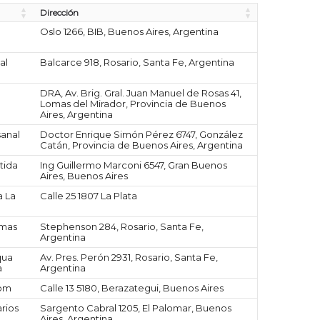
Dirección
Oslo 1266, BIB, Buenos Aires, Argentina
al
Balcarce 918, Rosario, Santa Fe, Argentina
DRA, Av. Brig. Gral. Juan Manuel de Rosas 41,
Lomas del Mirador, Provincia de Buenos
Aires, Argentina
sanal
Doctor Enrique Simón Pérez 6747, González
Catán, Provincia de Buenos Aires, Argentina
tida
Ing Guillermo Marconi 6547, Gran Buenos
Aires, Buenos Aires
a La
Calle 25 1807 La Plata
amas
Stephenson 284, Rosario, Santa Fe,
Argentina
qua
Av. Pres. Perón 2931, Rosario, Santa Fe,
a
Argentina
Dom
Calle 13 5180, Berazategui, Buenos Aires
rios
Sargento Cabral 1205, El Palomar, Buenos
Aires, Argentina