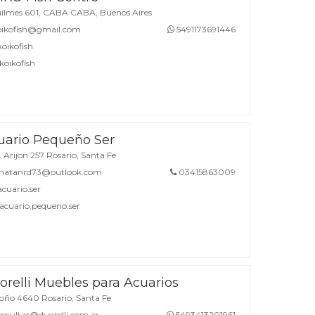
lmes 601, CABA CABA, Buenos Aires
ikofish@gmail.com
5491173691446
oikofish
oikofish
uario Pequeño Ser
 Arijon 257 Rosario, Santa Fe
natanrd73@outlook.com
03415863009
uario.ser
cuario.pequeno.ser
orelli Muebles para Acuarios
ño 4640 Rosario, Santa Fe
nsultas@duorelli.com.ar
5493413201961