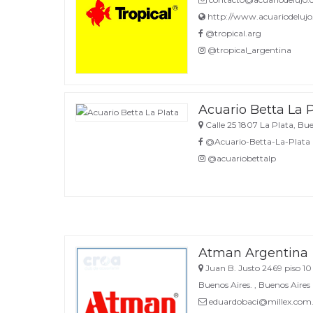
http://www.acuariodelujo
@tropical.arg
@tropical_argentina
Acuario Betta La 
Calle 25 1807 La Plata, Bue
@Acuario-Betta-La-Plata
@acuariobettalp
Atman Argentina
Juan B. Justo 2469 piso 
Buenos Aires. , Buenos Aires
eduardobaci@millex.com.