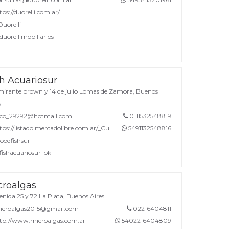
ps://duorelli.com.ar/
uorelli
uorellimobiliarios
sh Acuariosur
irante brown y 14 de julio Lomas de Zamora, Buenos
s
co_29292@hotmail.com
0111532548819
tps://listado.mercadolibre.com.ar/_CustId_210639059
5491132548816
odfishsur
ishacuariosur_ok
croalgas
nida 25 y 72 La Plata, Buenos Aires
croalgas2015@gmail.com
02216404811
tp://www.microalgas.com.ar
5402216404809