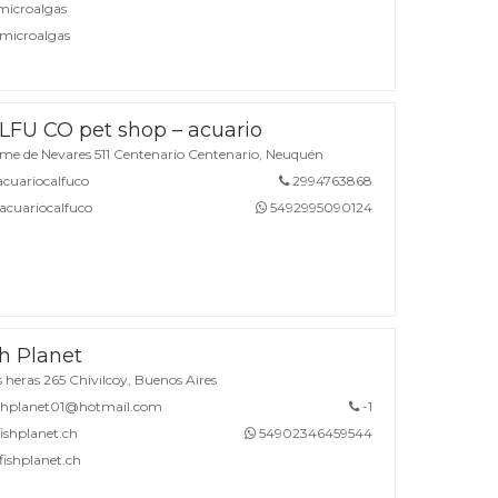
icroalgas
icroalgas
LFU CO pet shop – acuario
me de Nevares 511 Centenario Centenario, Neuquén
uariocalfuco
2994763868
cuariocalfuco
5492995090124
sh Planet
 heras 265 Chivilcoy, Buenos Aires
shplanet01@hotmail.com
-1
shplanet.ch
54902346459544
ishplanet.ch