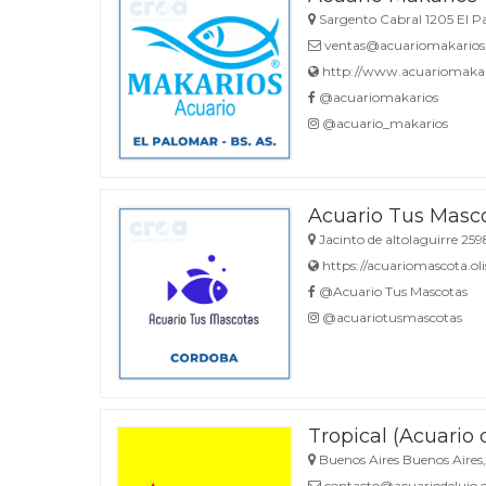
Sargento Cabral 1205 El P
ventas@acuariomakarios
http://www.acuariomakar
@acuariomakarios
@acuario_makarios
Acuario Tus Masc
Jacinto de altolaguirre 259
https://acuariomascota.ol
@Acuario Tus Mascotas
@acuariotusmascotas
Tropical (Acuario 
Buenos Aires Buenos Aires,
contacto@acuariodelujo.